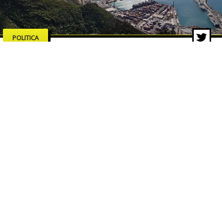
POLITICA
Salerno merita serietà,
competenze e proposte concrete
18 feb 2026 di Pasquale Corvino