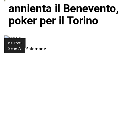
annienta il Benevento,
poker per il Torino
risultati
Serie A
di Antonio Salomone