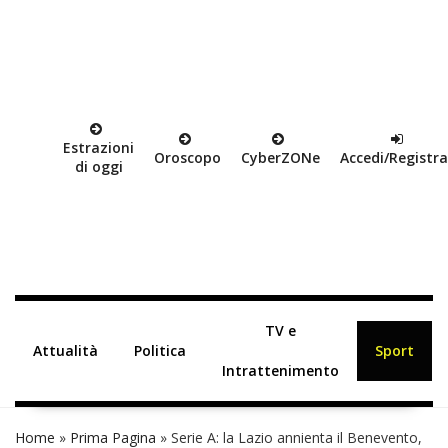
Estrazioni
Oroscopo
Cyber
ZON
e
Accedi/Registra
di oggi
TV e
Attualità
Politica
Sport
Intrattenimento
Home
»
Prima Pagina
»
Serie A: la Lazio annienta il Benevento,