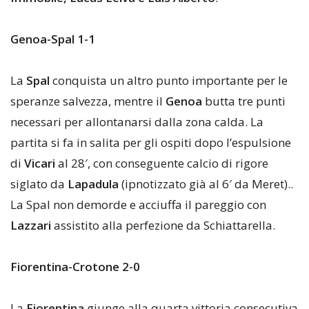
Genoa-Spal 1-1
La
Spal
conquista un altro punto importante per le
speranze salvezza, mentre il
Genoa
butta tre punti
necessari per allontanarsi dalla zona calda. La
partita si fa in salita per gli ospiti dopo l’espulsione
di
Vicari
al 28′, con conseguente calcio di rigore
siglato da
Lapadula
(ipnotizzato già al 6′ da Meret)..
La Spal non demorde e acciuffa il pareggio con
Lazzari
assistito alla perfezione da Schiattarella.
Fiorentina-Crotone 2-0
La
Fiorentina
giunge alla quarta vittoria consecutiva