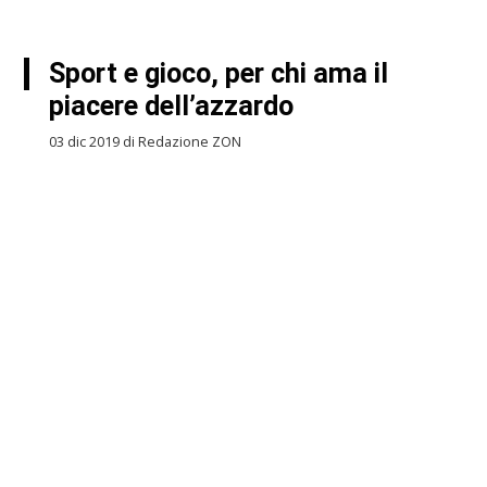
Sport e gioco, per chi ama il
piacere dell’azzardo
03 dic 2019 di Redazione ZON