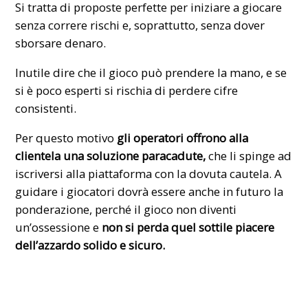
Si tratta di proposte perfette per iniziare a giocare
senza correre rischi e, soprattutto, senza dover
sborsare denaro.
Inutile dire che il gioco può prendere la mano, e se
si è poco esperti si rischia di perdere cifre
consistenti.
Per questo motivo
gli operatori offrono alla
clientela una soluzione paracadute,
che li spinge ad
iscriversi alla piattaforma con la dovuta cautela. A
guidare i giocatori dovrà essere anche in futuro la
ponderazione, perché il gioco non diventi
un’ossessione e
non si perda quel sottile piacere
dell’azzardo solido e sicuro.