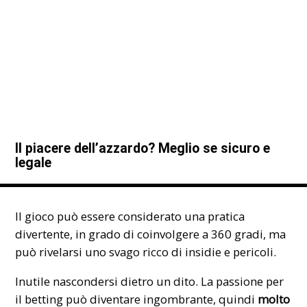
Il piacere dell’azzardo? Meglio se sicuro e
legale
Il gioco può essere considerato una pratica
divertente, in grado di coinvolgere a 360 gradi, ma
può rivelarsi uno svago ricco di insidie e pericoli.
Inutile nascondersi dietro un dito. La passione per
il betting può diventare ingombrante, quindi
molto