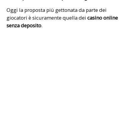
Oggi la proposta più gettonata da parte dei
giocatori è sicuramente quella dei
casino online
senza deposito
.