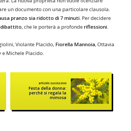
tera. La nuova proprietà non vuole licenziare
mare un documento con una particolare clausola.
ausa pranzo sia ridotto di 7 minuti
. Per decidere
n
dibattito
, che le porterà a profonde
riflessioni
.
olini, Violante Placido,
Fiorella Mannoia
, Ottavia
 e Michele Placido.
articolo successivo
Festa della donna:
perché si regala la
mimosa