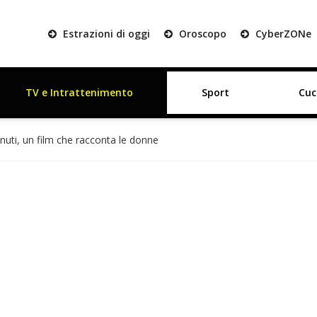
Estrazioni di oggi
Oroscopo
Cyber
ZON
e
TV e Intrattenimento
Sport
Cuc
inuti, un film che racconta le donne