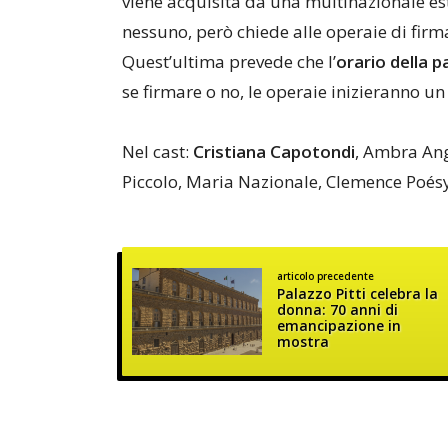
viene acquisita da una multinazionale es
nessuno, però chiede alle operaie di fir
Quest’ultima prevede che l’
orario della p
se firmare o no, le operaie inizieranno u
Nel cast:
Cristiana Capotondi
, Ambra Angi
Piccolo, Maria Nazionale, Clemence Poésy
articolo precedente
Palazzo Pitti celebra la
donna: 70 anni di
emancipazione in
mostra