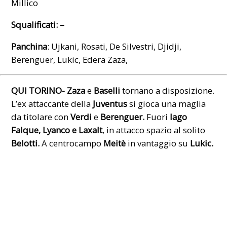
Millico
Squalificati: –
Panchina
: Ujkani, Rosati, De Silvestri, Djidji,
Berenguer, Lukic, Edera Zaza,
QUI TORINO-
Zaza
e
Baselli
tornano a disposizione.
L’ex attaccante della
Juventus
si gioca una maglia
da titolare con
Verdi
e
Berenguer.
Fuori
Iago
Falque, Lyanco e Laxalt
, in attacco spazio al solito
Belotti.
A centrocampo
Meitè
in vantaggio su
Lukic.