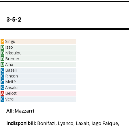
3-5-2
P
Sirigu
D
Izzo
D
N’koulou
D
Bremer
D
Aina
C
Baselli
C
Rincon
C
Meitè
C
Ansaldi
A
Belotti
C
Verdi
All:
Mazzarri
Indisponibili
: Bonifazi, Lyanco, Laxalt, Iago Falque,