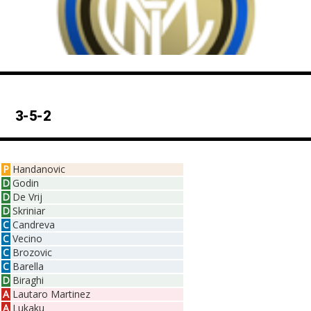
3-5-2
P
Handanovic
D
Godin
D
De Vrij
D
Skriniar
C
Candreva
C
Vecino
C
Brozovic
C
Barella
D
Biraghi
A
Lautaro Martinez
A
Lukaku