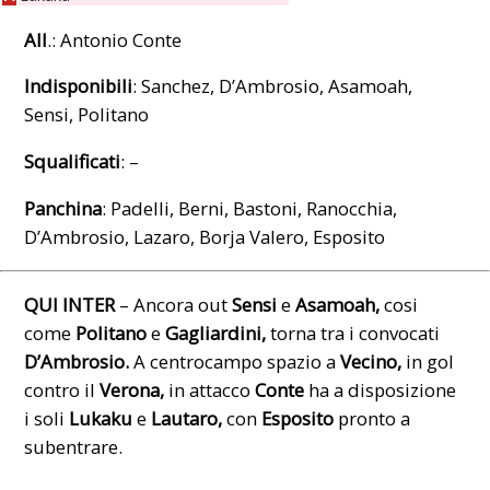
All
.: Antonio Conte
Indisponibili
: Sanchez, D’Ambrosio, Asamoah,
Sensi, Politano
Squalificati
: –
Panchina
: Padelli, Berni, Bastoni, Ranocchia,
D’Ambrosio, Lazaro, Borja Valero, Esposito
QUI INTER
– Ancora out
Sensi
e
Asamoah,
cosi
come
Politano
e
Gagliardini,
torna tra i convocati
D’Ambrosio.
A centrocampo spazio a
Vecino,
in gol
contro il
Verona,
in attacco
Conte
ha a disposizione
i soli
Lukaku
e
Lautaro,
con
Esposito
pronto a
subentrare.