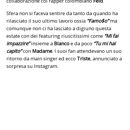
collaborazione col rapper colombiano
Feid
.
Sfera non si faceva sentire da tanto da quando ha
rilasciato il suo ultimo lavoro ossia
“Famo$o”
ma
comunque non ci ha lasciato a digiuno questa
estate con dei featuring riuscitissimi come
“Mi fai
impazzire”
insieme a
Blanco
e da poco
“Tu mi hai
capito”
con
Madame
. I suoi fan attendevano un suo
ritorno da main singer ed ecco
Triste
, annunciato a
sorpresa su
Instagram
.