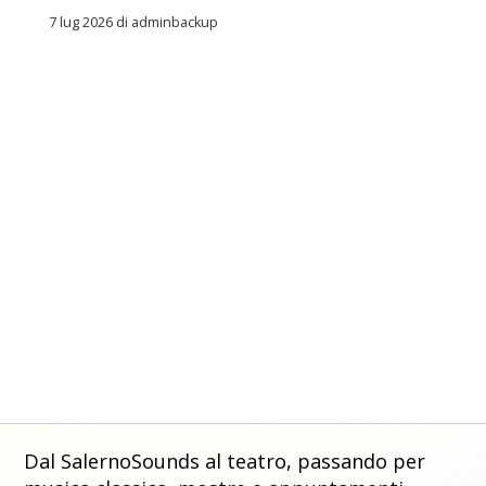
7 lug 2026 di adminbackup
Dal SalernoSounds al teatro, passando per