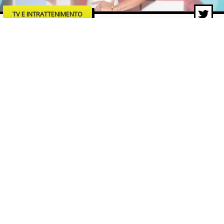
TV E INTRATTENIMENTO
“Blue”: Veronica Ursida debutta
sul grande schermo con un film
che accende i riflettori sui rischi
della rete
29 lug 2026 di Lucia Romaniello