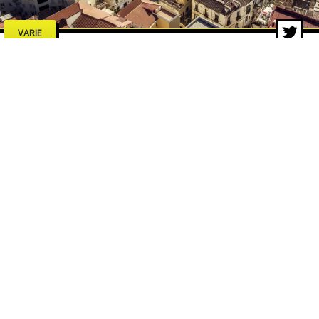
VARIE
Estate a Salerno 2026: concerti,
spettacoli e cultura, tutti gli
eventi da non perdere
7 lug 2026 di adminbackup