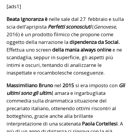
[ads1]
Beata Ignoranza è
nelle sale dal 27 febbraio e sulla
scia dell’apripista
Perfetti sconosciuti
(
Genovese
,
2016) è un prodotto filmico che propone come
oggetto della narrazione la
dipendenza da Social.
Effettua uno screen
della mania always online
e
ne
scandaglia, seppur in superficie, gli aspetti più
intimi e oscuri, tentando di analizzarne le
inaspettate e rocambolesche conseguenze.
Massimiliano Bruno
nel
2015
si era imposto con
Gli
ultimi sono gli ultimi
, amara e ingarbugliata
commedia sulla drammatica situazione del
precariato italiano, ottenendo ottimi riscontri al
botteghino, grazie anche alla brillante
interpretazione di una scatenata
Paola Cortellesi
. A
più di un anno di distanza ci riprova con la già