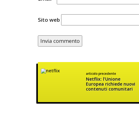
Sito web
articolo precedente
Netflix: l’Unione
Europea richiede nuovi
contenuti comunitari