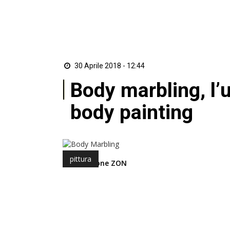
30 Aprile 2018 - 12:44
Body marbling, l’
body painting
pittura
di Redazione ZON