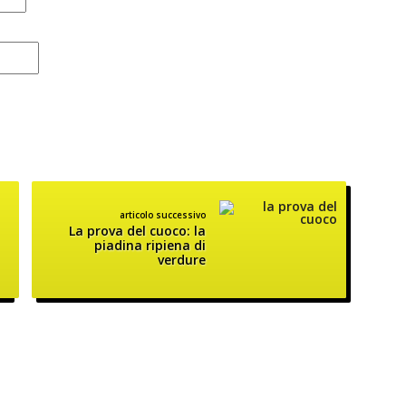
articolo successivo
La prova del cuoco: la
piadina ripiena di
verdure