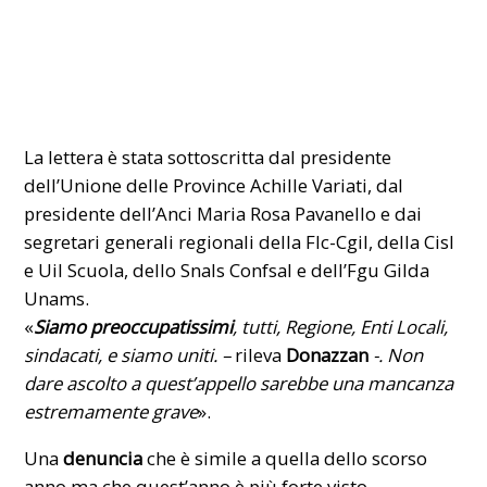
La lettera è stata sottoscritta dal presidente
dell’Unione delle Province Achille Variati, dal
presidente dell’Anci Maria Rosa Pavanello e dai
segretari generali regionali della Flc-Cgil, della Cisl
e Uil Scuola, dello Snals Confsal e dell’Fgu Gilda
Unams.
«
Siamo preoccupatissimi
, tutti, Regione, Enti Locali,
sindacati, e siamo uniti. –
rileva
Donazzan
-. Non
dare ascolto a quest’appello sarebbe una mancanza
estremamente grave
».
Una
denuncia
che è simile a quella dello scorso
anno ma che quest’anno è più forte visto