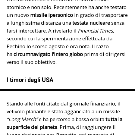
atomico e non solo. Recentemente ha anche testato
un nuovo
missile ipersonico
in grado di trasportare
a lunghissima distanza una
testata nucleare
senza
farsi intercettare. A rivelarlo il
Financial Times
,
secondo cui la sperimentazione effettuata da
Pechino lo scorso agosto è ora nota. Il razzo
ha
circumnavigato l’intero globo
prima di dirigersi
verso il suo obiettivo.
I timori degli USA
Stando alle fonti citate dal giornale
finanziario
, il
velivolo planante è stato agganciato a un missile
“Long March”
e ha percorso a bassa orbita
tutta la
superficie del pianeta
. Prima, di raggiungere il
luogo designato per l’impatto, poi mancato di