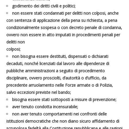
godimento dei diritti civili e politici;
non essere stati condannati
per delitti non colposi, anche
con sentenza di applicazione della pena su richiesta, a pena
condizionalmente sospesa o con decreto penale di condanna,
ovvero non essere in atto imputati in procedimenti penali per
delitti non
colposi;
non bisogna essere destituiti
, dispensati o dichiarati
decaduti, nonché
licenziati dal lavoro alle dipendenze di
pubbliche amministrazioni
a seguito di procedimento
disciplinare, ovvero prosciolti, d’autorità o d’ufficio, da
precedente arruolamento nelle Forze armate o di Polizia,
salvo eccezioni previste nel bando;
bisogna essere stati sottoposti a misure di prevenzione;
aver tenuto
condotta incensurabile
;
non aver tenuto comportamenti nei confronti delle
istituzioni democratiche che non diano sicuro affidamento di
scrupolosa fedeltà alla Costituzione repubblicana e alle ragioni