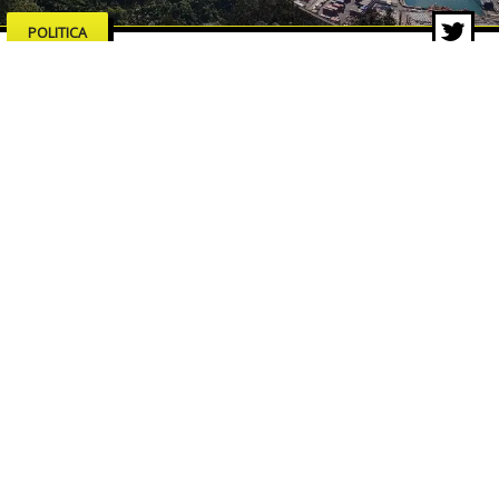
POLITICA
Salerno merita serietà,
competenze e proposte concrete
18 feb 2026 di Pasquale Corvino