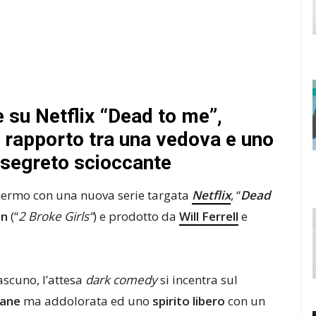
su Netflix “Dead to me”,
l rapporto tra una vedova e uno
n segreto scioccante
hermo con una nuova serie targata
Netflix
, “
Dead
an
(“
2 Broke Girls”
) e prodotto da
Will Ferrell
e
ascuno, l’attesa
dark comedy
si incentra sul
vane
ma addolorata ed uno
spirito libero
con un