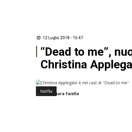
12 Luglio 2018 - 16:47
“Dead to me”, nu
Christina Appleg
Netflix
di Luciachiara Faiella