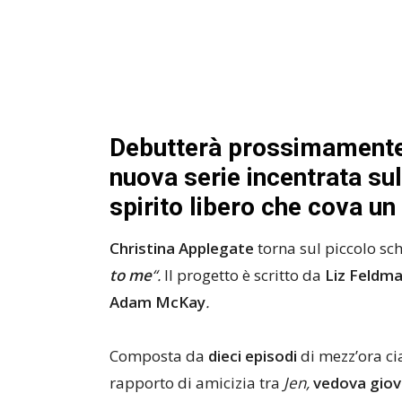
Debutterà prossimamente 
nuova serie incentrata su
spirito libero che cova u
Christina Applegate
torna sul piccolo sc
to me
“.
Il progetto è scritto da
Liz Feldm
Adam McKay
.
Composta da
dieci episodi
di mezz’ora ci
rapporto di amicizia tra
Jen,
vedova gio