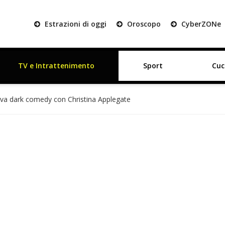
Estrazioni di oggi
Oroscopo
Cyber
ZON
e
TV e Intrattenimento
Sport
Cuc
va dark comedy con Christina Applegate