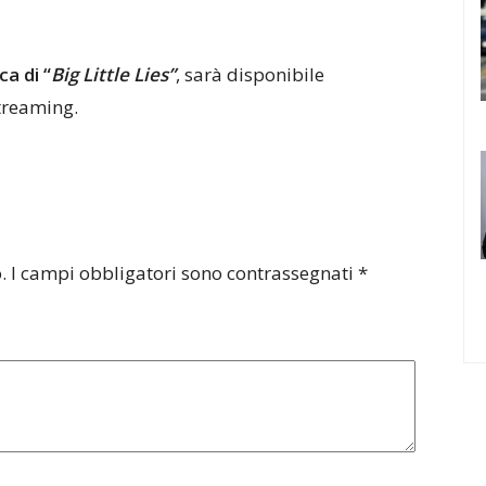
a di “
Big Little Lies”
, sarà disponibile
treaming.
.
I campi obbligatori sono contrassegnati
*