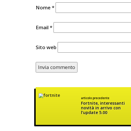
Nome
*
Email
*
Sito web
articolo precedente
Fortnite, interessanti
novità in arrivo con
l’update 5.00