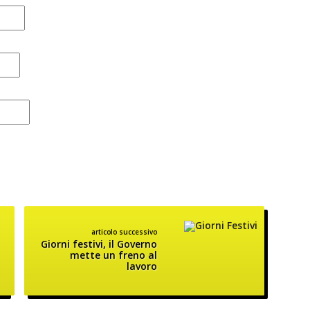
articolo successivo
Giorni festivi, il Governo
mette un freno al
lavoro