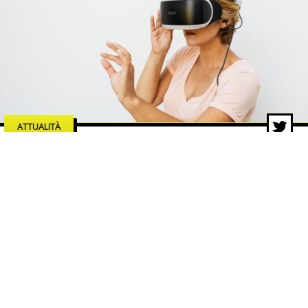
ATTUALITÀ
Le industrie dell’intrattenimento
che trainano la crescita del
mercato digitale
5 ago 2026 di Redazione ZON