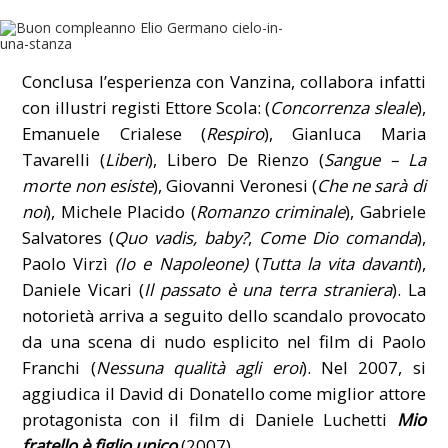
Conclusa l’esperienza con Vanzina, collabora infatti
con illustri registi Ettore Scola: (
Concorrenza sleale
),
Emanuele Crialese (
Respiro
), Gianluca Maria
Tavarelli (
Liberi
), Libero De Rienzo (
Sangue – La
morte non esiste
), Giovanni Veronesi (
Che ne sarà di
noi
), Michele Placido (
Romanzo criminale
), Gabriele
Salvatores (
Quo vadis, baby?
,
Come Dio comanda
),
Paolo Virzì
(Io e Napoleone)
(
Tutta la vita davanti
),
Daniele Vicari (
Il passato è una terra straniera
). La
notorietà arriva a seguito dello scandalo provocato
da una scena di nudo esplicito nel film di Paolo
Franchi (
Nessuna qualità agli eroi
). Nel 2007, si
aggiudica il David di Donatello come miglior attore
protagonista con il film di Daniele Luchetti
Mio
fratello è figlio unico
(2007).