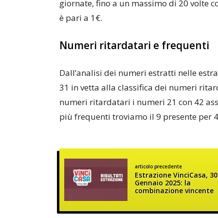
giornate, fino a un massimo di 20 volte co
è pari a 1€.
Numeri ritardatari e frequenti
Dall’analisi dei numeri estratti nelle es
31 in vetta alla classifica dei numeri rita
numeri ritardatari i numeri 21 con 42 ass
più frequenti troviamo il 9 presente per 4
articolo precedente
Estrazione VinciCasa, 30
Gennaio 2025: la
combinazione vincente