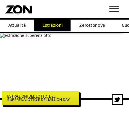
Attualità
Estrazioni
Zerottonove
Cuc
ESTRAZIONI DEL LOTTO, DEL
SUPERENALOTTO E DEL MILLION DAY