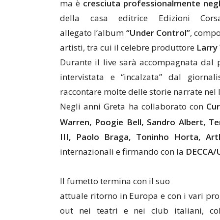
ma è
cresciuta professionalmente negli
della casa editrice Edizioni Co
allegato l’album
“Under Control”
,
compos
artisti, tra cui il celebre produttore
Larry
Durante il live sarà accompagnata dal 
intervistata e “incalzata” dal giorna
raccontare molte delle storie narrate nel 
Negli anni Greta ha collaborato con
Cur
Warren, Poogie Bell, Sandro Albert, Te
III, Paolo Braga, Toninho Horta, Ar
internazionali e firmando con la
DECCA/U
Il fumetto termina con il suo
attuale ritorno in Europa e con i vari pr
out nei teatri e nei club italiani, c