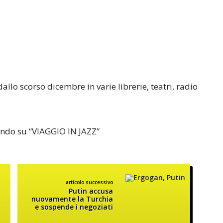
allo scorso dicembre in varie librerie, teatri, radio
cando su “VIAGGIO IN JAZZ”
articolo successivo
Putin accusa
nuovamente la Turchia
e sospende i negoziati