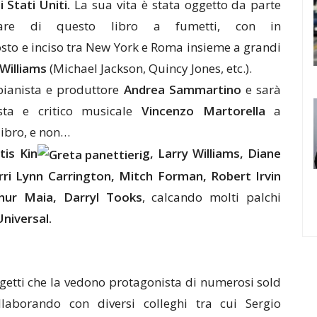
 Stati Uniti.
La sua vita è stata oggetto da parte
rsare di questo libro a fumetti, con in
to e inciso tra New York e Roma insieme a grandi
 Williams
(Michael Jackson, Quincy Jones, etc.).
pianista e produttore
Andrea Sammartino
e sarà
lista e critico musicale
Vincenzo Martorella
a
libro, e non…
tis Kin
g, Larry Williams, Diane
rri Lynn Carrington, Mitch Forman, Robert Irvin
thur Maia, Darryl Tooks
, calcando molti palchi
niversal.
ogetti che la vedono protagonista di numerosi sold
ollaborando con diversi colleghi tra cui Sergio