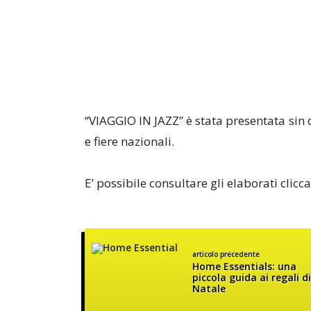
“VIAGGIO IN JAZZ” è stata presentata sin d
e fiere nazionali.
E’ possibile consultare gli elaborati clic
articolo precedente
Home Essentials: una
piccola guida ai regali di
Natale