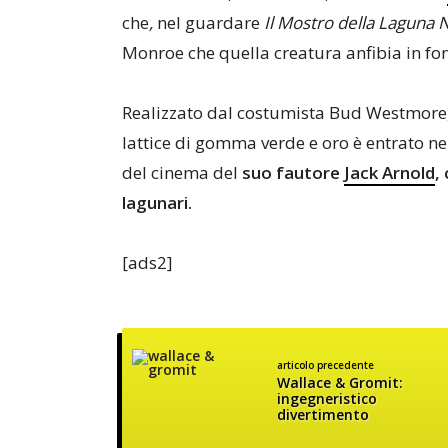
che
,
nel guardare
Il Mostro della Laguna 
Monroe che quella creatura anfibia in fo
Realizzato dal costumista Bud Westmore, s
lattice di gomma verde e oro è entrato nel
del cinema del
suo fautore
Jack Arnold
,
lagunari.
[ads2]
articolo precedente
Wallace & Gromit:
ingegneristico
divertimento