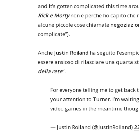
and it’s gotten complicated this time aro
Rick e Morty
non è perchè ho capito che n
alcune piccole cose chiamate
negoziazion
complicate”).
Anche
Justin Roiland
ha seguito l’esempio
essere ansioso di rilasciare una quarta 
della rete
“
.
For everyone telling me to get back 
your attention to Turner. I’m waitin
video games in the meantime thoug
— Justin Roiland (@JustinRoiland)
2