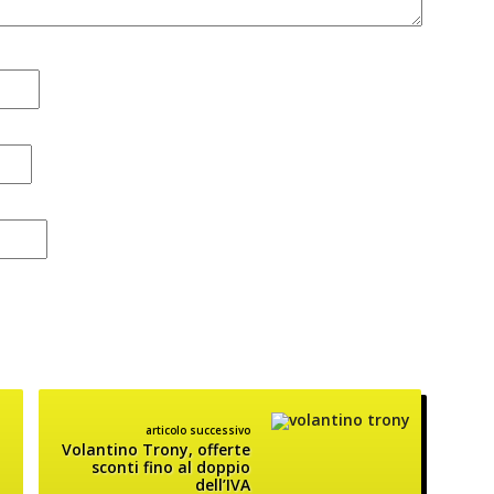
articolo successivo
Volantino Trony, offerte
sconti fino al doppio
dell’IVA