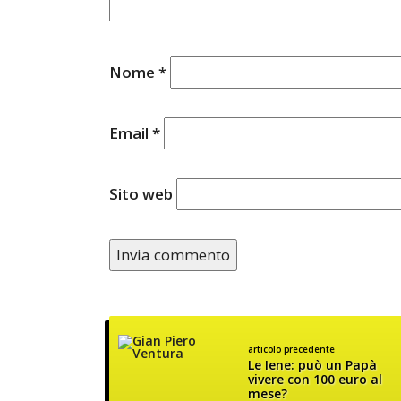
Nome
*
Email
*
Sito web
articolo precedente
Le Iene: può un Papà
vivere con 100 euro al
mese?