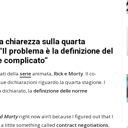
 chiarezza sulla quarta
“Il problema è la definizione del
 è complicato”
ati della
serie
animata,
Rick e Morty
. Il co-
sue dichiarazioni riguardo la quarta stagione. l
 dichiarato, la
definizione delle norme
nd Morty
right now ain’t because I figured out that I
 a little something called
contract negotiations
,