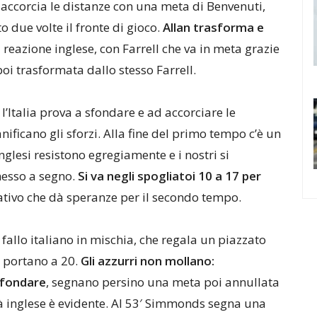
e accorcia le distanze con una meta di Benvenuti,
 due volte il fronte di gioco.
Allan trasforma e
a reazione inglese, con Farrell che va in meta grazie
oi trasformata dallo stesso Farrell.
: l’Italia prova a sfondare e ad accorciare le
nificano gli sforzi. Alla fine del primo tempo c’è un
nglesi resistono egregiamente e i nostri si
messo a segno.
Si va negli spogliatoi 10 a 17 per
ativo che dà speranze per il secondo tempo.
fallo italiano in mischia, che regala un piazzato
si portano a 20.
Gli azzurri non mollano:
sfondare
, segnano persino una meta poi annullata
tà inglese è evidente. Al 53′ Simmonds segna una