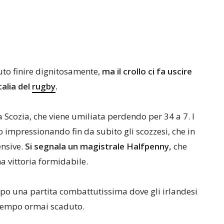
to finire dignitosamente,
ma il crollo ci fa uscire
Italia del
rugby
.
la Scozia, che viene umiliata perdendo per 34 a 7. I
o impressionando fin da subito gli scozzesi, che in
ensive.
Si segnala un magistrale Halfpenny,
che
na vittoria formidabile.
opo una partita combattutissima dove gli irlandesi
 tempo ormai scaduto.