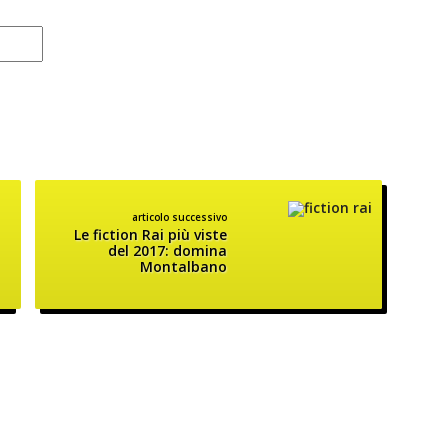
articolo successivo
Le fiction Rai più viste
del 2017: domina
Montalbano