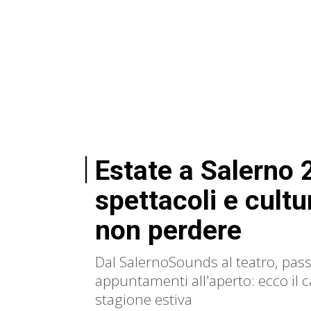
Estate a Salerno 
spettacoli e cultur
non perdere
Dal SalernoSounds al teatro, pas
appuntamenti all'aperto: ecco il c
stagione estiva