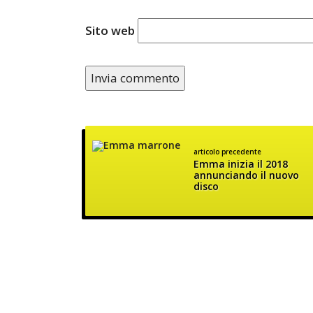
Sito web
articolo precedente
Emma inizia il 2018
annunciando il nuovo
disco