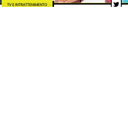
TV E INTRATTENIMENTO
“Blue”: Veronica Ursida debutta
sul grande schermo con un film
che accende i riflettori sui rischi
della rete
29 lug 2026 di Lucia Romaniello