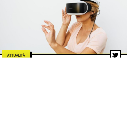
ATTUALITÀ
Le industrie dell’intrattenimento
che trainano la crescita del
mercato digitale
5 ago 2026 di Redazione ZON