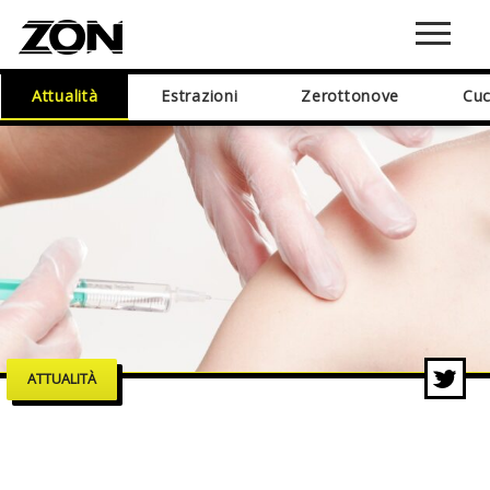
Attualità
Estrazioni
Zerottonove
Cuc
ATTUALITÀ