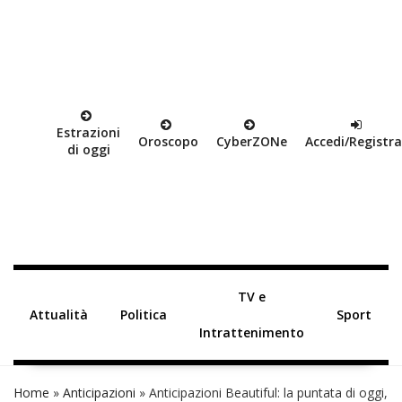
Estrazioni
Oroscopo
Cyber
ZON
e
Accedi/Registra
di oggi
TV e
Attualità
Politica
Sport
Intrattenimento
Home
»
Anticipazioni
»
Anticipazioni Beautiful: la puntata di oggi,