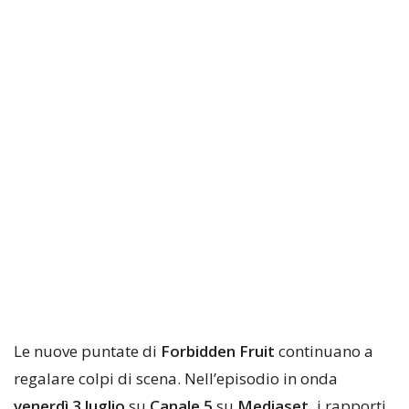
Le nuove puntate di
Forbidden Fruit
continuano a
regalare colpi di scena. Nell’episodio in onda
venerdì 3 luglio
su
Canale 5
su
Mediaset,
i rapporti