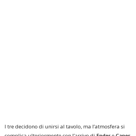
I tre decidono di unirsi al tavolo, ma l’atmosfera si
complica ulteriormente con l’arrivo di
Ender
e
Caner
,