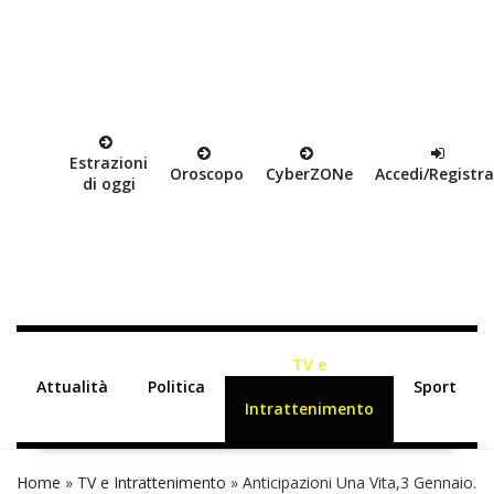
Estrazioni
Oroscopo
Cyber
ZON
e
Accedi/Registra
di oggi
TV e
Attualità
Politica
Sport
Intrattenimento
Home
»
TV e Intrattenimento
»
Anticipazioni Una Vita,3 Gennaio.