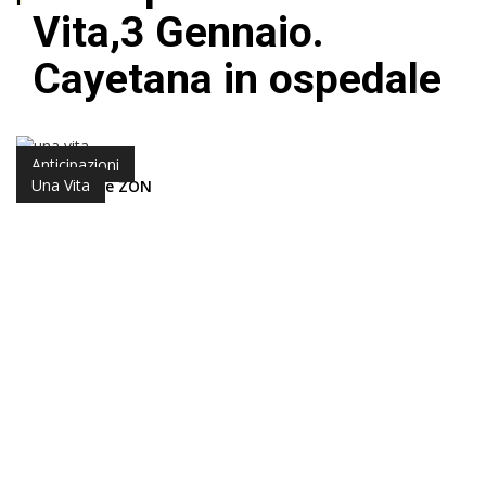
Vita,3 Gennaio.
Cayetana in ospedale
Anticipazioni
Una Vita
di Redazione ZON