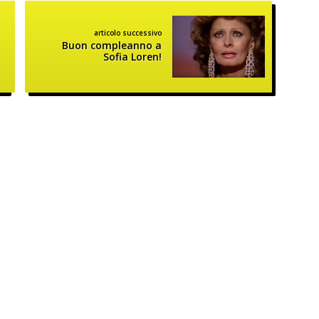
articolo successivo
Buon compleanno a
Sofia Loren!