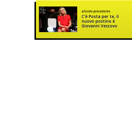
articolo precedente
C’è Posta per te, il
nuovo postino è
Giovanni Vescovo