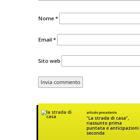
Nome
*
Email
*
Sito web
articolo precedente
“La strada di casa”,
riassunto prima
puntata e anticipazioni
seconda