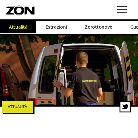
Attualità
Estrazioni
Zerottonove
Cuc
ATTUALITÀ