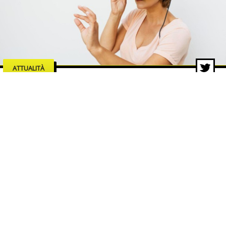
ATTUALITÀ
Le industrie dell’intrattenimento
che trainano la crescita del
mercato digitale
5 ago 2026 di Redazione ZON