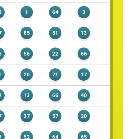
2
1
64
3
7
85
51
13
5
56
22
66
1
20
71
17
2
13
66
40
7
37
57
20
9
52
64
65