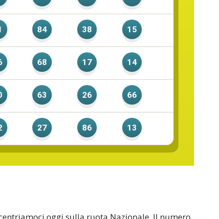
1
84
38
15
6
68
17
14
0
63
26
66
2
27
86
13
oncentriamoci oggi sulla ruota Nazionale. Il numero