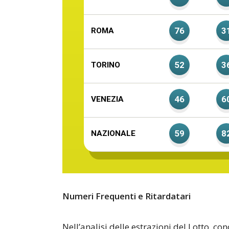
76
3
ROMA
52
3
TORINO
46
6
VENEZIA
59
8
NAZIONALE
Numeri Frequenti e Ritardatari
Nell’analisi delle estrazioni del Lotto, c