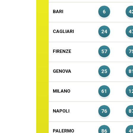
6
4
BARI
24
4
CAGLIARI
57
7
FIRENZE
25
8
GENOVA
61
1
MILANO
76
8
NAPOLI
86
4
PALERMO