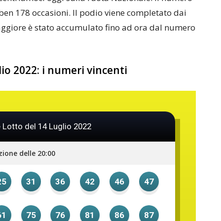
 ben 178 occasioni. Il podio viene completato dai
maggiore è stato accumulato fino ad ora dal numero
lio 2022: i numeri vincenti
 Lotto del 14 Luglio 2022
zione delle 20:00
25
31
36
42
46
47
61
75
76
81
86
87