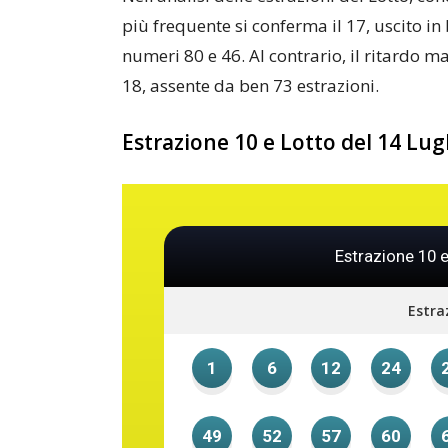
più frequente si conferma il 17, uscito in
numeri 80 e 46. Al contrario, il ritardo 
18, assente da ben 73 estrazioni.
Estrazione 10 e Lotto del 14 Lug
Estrazione 10 e
Estra
1
6
12
24
49
52
57
60