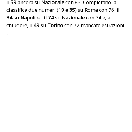
il
59
ancora su
Nazionale
con 83. Completano la
classifica due numeri (
19 e 35
)
su
Roma
con 76, il
34
su
Napoli
ed il
74
su Nazionale con 74 e, a
chiudere, il
49
su
Torino
con 72 mancate estrazioni
.