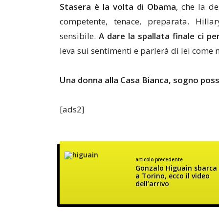
Stasera è la volta di Obama
, che la de
competente, tenace, preparata. Hil
sensibile.
A dare la spallata finale ci p
leva sui sentimenti e parlerà di lei com
Una donna alla Casa Bianca, sogno possi
[ads2]
articolo precedente
Gonzalo Higuain sbarca
a Torino, ecco il video
dell’arrivo