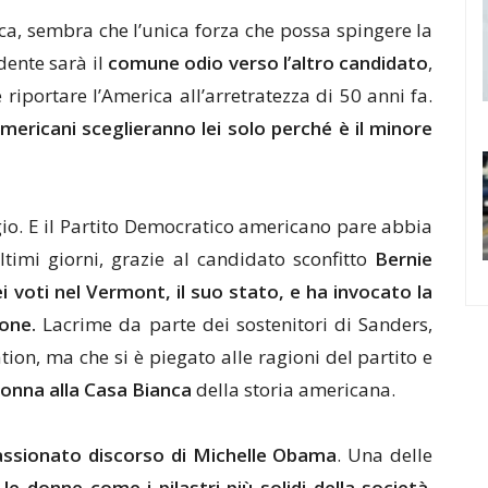
a, sembra che l’unica forza che possa spingere la
dente sarà il
comune odio verso l’altro candidato
,
 riportare l’America all’arretratezza di 50 anni fa.
americani sceglieranno lei solo perché è il minore
gio. E il Partito Democratico americano pare abbia
ltimi giorni, grazie al candidato sconfitto
Bernie
i voti nel Vermont, il suo stato, e ha invocato la
one.
Lacrime da parte dei sostenitori di Sanders,
tion, ma che si è piegato alle ragioni del partito e
onna alla Casa Bianca
della storia americana.
ssionato discorso di Michelle Obama
. Una delle
le donne come i pilastri più solidi della società
.