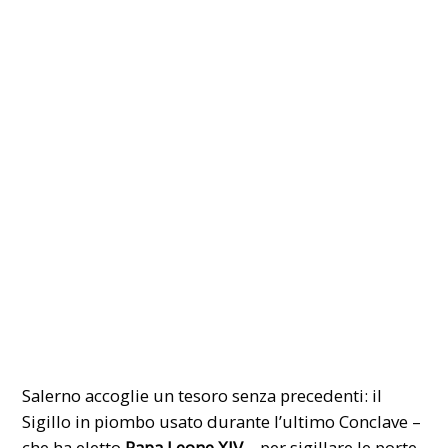
Salerno accoglie un tesoro senza precedenti: il
Sigillo in piombo usato durante l’ultimo Conclave –
che ha eletto
Papa Leone XIV
– per sigillare le porte