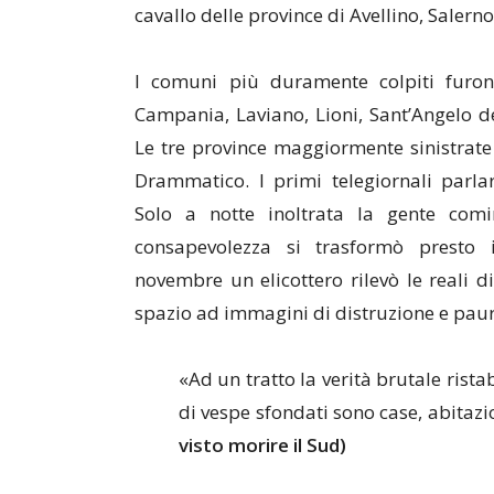
cavallo delle province di Avellino, Salern
I comuni più duramente colpiti furon
Campania, Laviano, Lioni, Sant’Angelo d
Le tre province maggiormente sinistrate 
Drammatico. I primi telegiornali parl
Solo a notte inoltrata la gente comi
consapevolezza si trasformò presto
novembre un elicottero rilevò le reali d
spazio ad immagini di distruzione e paur
«Ad un tratto la verità brutale ristab
di vespe sfondati sono case, abitazi
visto morire il Sud)