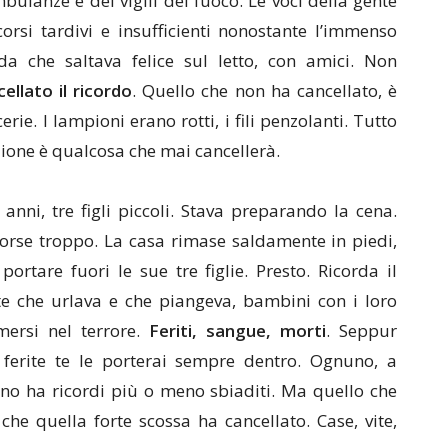
bulanze e dei vigili del fuoco. Le voci della gente
orsi tardivi e insufficienti nonostante l’immenso
da che saltava felice sul letto, con amici. Non
ellato il ricordo
. Quello che non ha cancellato, è
ie. I lampioni erano rotti, i fili penzolanti. Tutto
azione è qualcosa che mai cancellerà.
 anni, tre figli piccoli. Stava preparando la cena.
forse troppo. La casa rimase saldamente in piedi,
portare fuori le sue tre figlie. Presto. Ricorda il
nte che urlava e che piangeva, bambini con i loro
mersi nel terrore.
Feriti, sangue, morti
. Seppur
e ferite te le porterai sempre dentro. Ognuno, a
no ha ricordi più o meno sbiaditi. Ma quello che
che quella forte scossa ha cancellato. Case, vite,