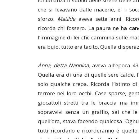
lontananza il suono delle sirene delle am
che si levavano dalle macerie, e i socc
sforzo.
Matilde
aveva sette anni. Ricor
ricorda chi fossero.
La paura ne ha
canc
l’immagine di lei che cammina sulle macer
era buio, tutto era tacito. Quella disper
Anna, detta Nannina
, aveva all’epoca 43
Quella era di una di quelle sere calde, 
solo qualche crepa. Ricorda l’istinto di 
terrore nei loro occhi. Case sparse, ge
giocattoli stretti tra le braccia ma im
sopravvivi senza un graffio, sai che l
quell’ora, stava facendo qualcosa. Ognu
tutti ricordano e ricorderanno è quello 