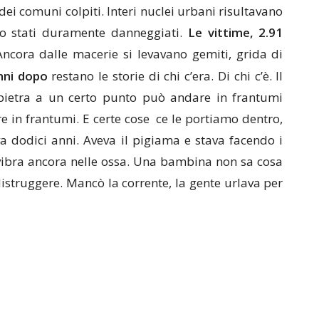
ei comuni colpiti. Interi nuclei urbani risultavano
ano stati duramente danneggiati.
Le vittime, 2.91
Ancora dalle macerie si levavano gemiti, grida di
nni dopo
restano le storie di chi c’era. Di chi c’è. Il
 pietra a un certo punto può andare in frantumi
e in frantumi. E certe cose ce le portiamo dentro,
a dodici anni. Aveva il pigiama e stava facendo i
 vibra ancora nelle ossa. Una bambina non sa cosa
struggere. Mancò la corrente, la gente urlava per