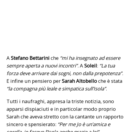
A
Stefano Bettarini
che
“mi ha insegnato ad essere
sempre aperta a nuovi incontri”
. A
Soleil
:
“La tua
forza deve arrivare dai sogni, non dalla prepotenza”
.
E infine un pensiero per
Sarah Altobello
che è stata
“la compagna più leale e simpatica sull’Isola”
.
Tutti i naufraghi, appresa la triste notizia, sono
apparsi dispiaciuti e in particolar modo proprio
Sarah che aveva stretto con la cantante un rapporto
sincero e spensierato:
“Per me Jo è un’amica e
sorella, io facevo l’Isola anche grazie a lei”.