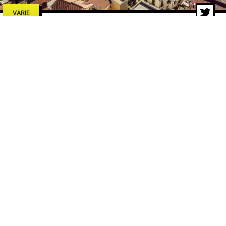
VARIE
Estate a Salerno 2026: concerti,
spettacoli e cultura, tutti gli
eventi da non perdere
7 lug 2026 di adminbackup