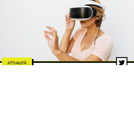
ATTUALITÀ
Le industrie dell’intrattenimento
che trainano la crescita del
mercato digitale
5 ago 2026 di Redazione ZON