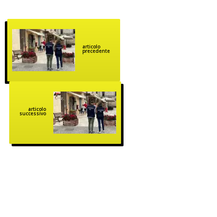
articolo
precedente
articolo
successivo