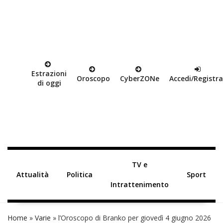
Estrazioni
Oroscopo
Cyber
ZON
e
Accedi/Registra
di oggi
TV e
Attualità
Politica
Sport
Intrattenimento
Home
»
Varie
»
l’Oroscopo di Branko per giovedì 4 giugno 2026