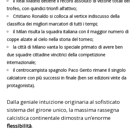
il
Real Madrid
detiene il record assoluto di vittorie totali del
trofeo, con quindici trionfi all’attivo;
Cristiano Ronaldo
si colloca al vertice indiscusso della
classifica dei migliori marcatori di tutti i tempi;
il
Milan
risulta la squadra italiana con il maggior numero di
coppe alzate al cielo nella storia del torneo;
la città di
Milano
vanta lo speciale primato di avere ben
due squadre cittadine vincitrici della competizione
internazionale;
il centrocampista spagnolo
Paco Gento
rimane il singolo
calciatore con più successi in finale (ben sei edizioni vinte da
protagonista).
Dalla geniale intuizione originaria al sofisticato
sistema del girone unico, la massima rassegna
calcistica continentale dimostra un’enorme
flessibilità
.