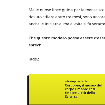
Ma le nuove linee guida per le mense scol
dovuto stilare entro tre mesi, sono ancora
anche le iniziative, ma a volte si fa verame
Che questo modello possa essere d’esemp
sprechi.
[ads2]
articolo precedente
Corporea, il museo del
corpo umano: così
rinasce Città della
Scienza.