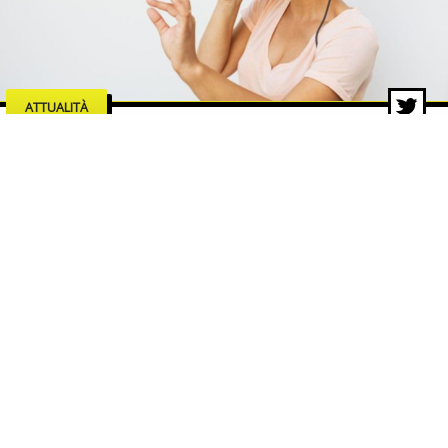
ATTUALITÀ
Le industrie dell’intrattenimento
che trainano la crescita del
mercato digitale
5 ago 2026 di Redazione ZON