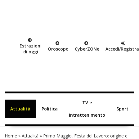
Estrazioni
Oroscopo
Cyber
ZON
e
Accedi/Registra
di oggi
TV e
Attualità
Politica
Sport
Intrattenimento
Home
»
Attualità
»
Primo Maggio, Festa del Lavoro: origine e