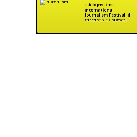
articolo precedente
International
Journalism Festival: il
racconto e i numeri