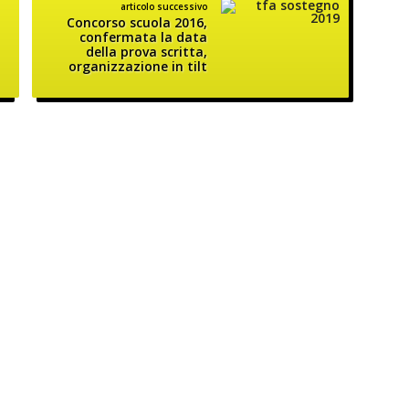
articolo successivo
Concorso scuola 2016,
confermata la data
della prova scritta,
organizzazione in tilt