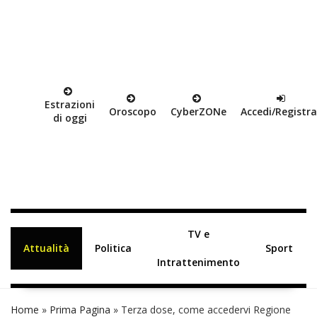
Estrazioni
Oroscopo
Cyber
ZON
e
Accedi/Registra
di oggi
TV e
Attualità
Politica
Sport
Intrattenimento
Home
»
Prima Pagina
»
Terza dose, come accedervi Regione