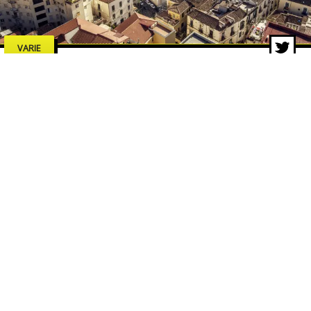
VARIE
Estate a Salerno 2026: concerti,
spettacoli e cultura, tutti gli
eventi da non perdere
7 lug 2026 di adminbackup