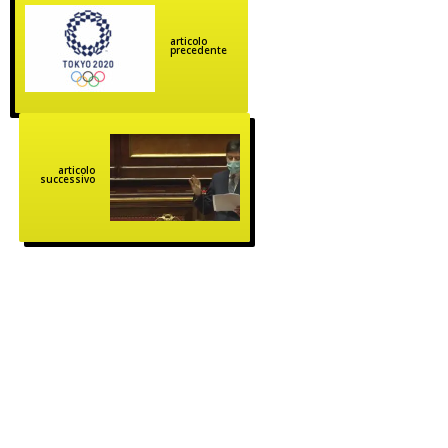
articolo
precedente
articolo
successivo