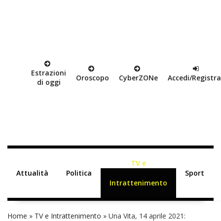
Estrazioni
Oroscopo
Cyber
ZON
e
Accedi/Registra
di oggi
TV e
Attualità
Politica
Sport
Intrattenimento
Home
»
TV e Intrattenimento
»
Una Vita, 14 aprile 2021: