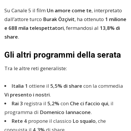
Su Canale 5 il film
Un amore come te
, interpretato
dall’attore turco
Burak Özçivit
, ha ottenuto
1 milione
e 688 mila telespettatori
, fermandosi al
13,8% di
share
.
Gli altri programmi della serata
Tra le altre reti generaliste:
Italia 1
ottiene il
5,5% di share
con la commedia
Vi presento i nostri
.
Rai 3
registra il
5,2%
con
Che ci faccio qui
, il
programma di
Domenico Iannacone
.
Rete 4
propone il classico
Lo squalo
, che
conquista il
4,3%
di share.