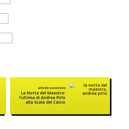
articolo successivo
La Notte del Maestro:
l’ultima di Andrea Pirlo
alla Scala del Calcio