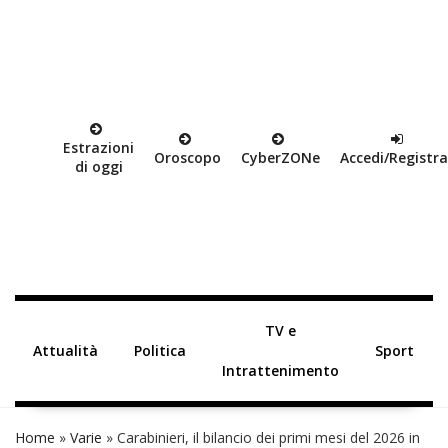
Estrazioni
Oroscopo
Cyber
ZON
e
Accedi/Registra
di oggi
TV e
Attualità
Politica
Sport
Intrattenimento
Home
»
Varie
»
Carabinieri, il bilancio dei primi mesi del 2026 in