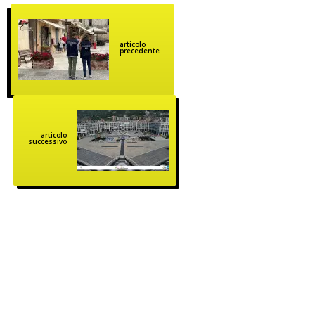
articolo
precedente
articolo
successivo