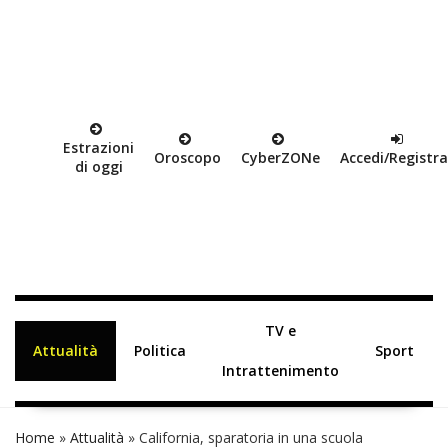
Estrazioni
Oroscopo
Cyber
ZON
e
Accedi/Registra
di oggi
TV e
Attualità
Politica
Sport
Intrattenimento
Home
»
Attualità
»
California, sparatoria in una scuola