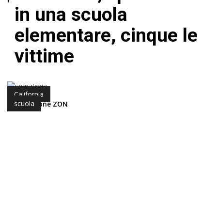
in una scuola
elementare, cinque le
vittime
California
scuola
di Redazione ZON