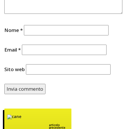
Nome
*
Email
*
Sito web
articolo
precedente